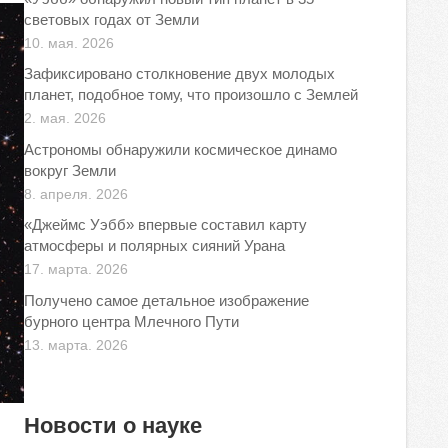
световых годах от Земли
10. мая. 2026
Зафиксировано столкновение двух молодых
планет, подобное тому, что произошло с Землей
2. мая. 2026
Астрономы обнаружили космическое динамо
вокруг Земли
8. апреля. 2026
«Джеймс Уэбб» впервые составил карту
атмосферы и полярных сияний Урана
17. марта. 2026
Получено самое детальное изображение
бурного центра Млечного Пути
13. марта. 2026
Новости о науке