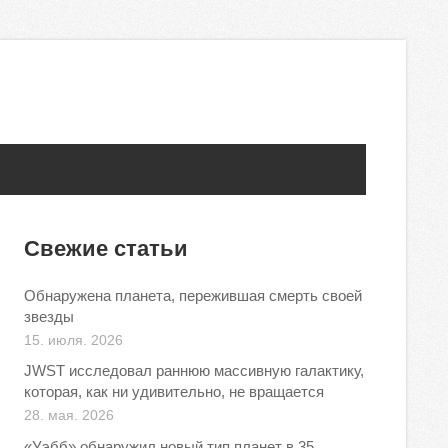
Свежие статьи
Обнаружена планета, пережившая смерть своей
звезды
15. июля. 2026
JWST исследовал раннюю массивную галактику,
которая, как ни удивительно, не вращается
28. мая. 2026
«Уэбб» обнаружил новый тип планет в 35