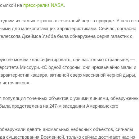
ссылкой на
пресс-релиз NASA
.
дним из самых странных сочетаний черт в природе. У него ест
чными для млекопитающих характеристиками. Сейчас, согласно
елескопа Джеймса Уэбба была обнаружена серия галактик с
рую не можем классифицировать, они настолько странные», —
ерситета Миссури. «С одной стороны, они чрезвычайно малы и
характеристик квазара, активной сверхмассивной черной дыры,
 источников».
я популяция точечных объектов с узкими линиями, обнаруженн
была представлена на 247-м заседании Американского
а обнаружили девять аномальных небесных объектов, сигналы
ода существования Вселенной, только сейчас достигают нас из