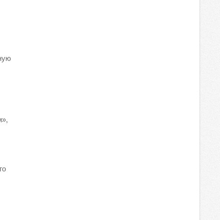
ную
м»,
го