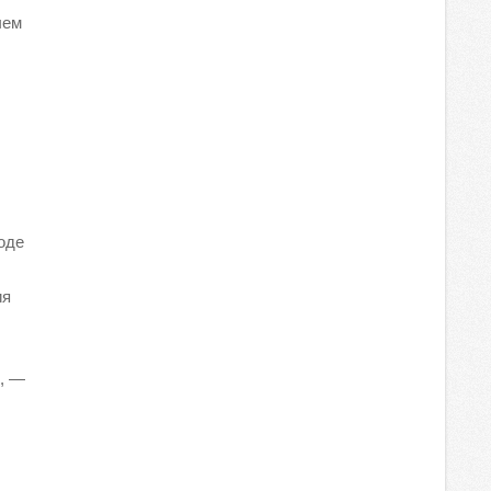
чем
оде
ия
», —