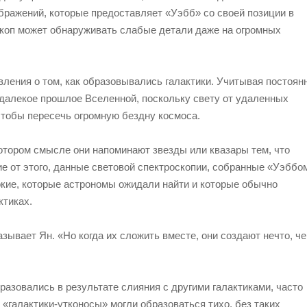
бражений, которые предоставляет «Уэбб» со своей позиции в
скоп может обнаруживать слабые детали даже на огромных
ления о том, как образовывались галактики. Учитывая постоян
в далекое прошлое Вселенной, поскольку свету от удаленных
чтобы пересечь огромную бездну космоса.
тором смысле они напоминают звезды или квазары тем, что
е от этого, данные световой спектроскопии, собранные «Уэббо
окие, которые астрономы ожидали найти и которые обычно
ктиках.
зывает Ян. «Но когда их сложить вместе, они создают нечто, че
разовались в результате слияния с другими галактиками, часто
 «галактики-утконосы» могли образоваться тихо, без таких