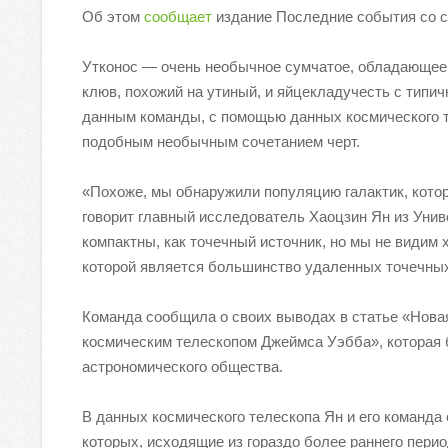
Об этом
сообщает
издание Последние события со 
Утконос — очень необычное сумчатое, обладающее о
клюв, похожий на утиный, и яйцекладучесть с типи
данным команды, с помощью данных космического т
подобным необычным сочетанием черт.
«Похоже, мы обнаружили популяцию галактик, кото
говорит главный исследователь Хаоцзин Ян из Унив
компактны, как точечный источник, но мы не видим 
которой является большинство удаленных точечных
Команда сообщила о своих выводах в статье «Нова
космическим телескопом Джеймса Уэбба», которая 
астрономического общества.
В данных космического телескопа Ян и его команд
которых, исходящие из гораздо более раннего пери