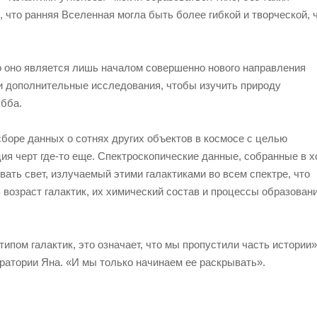
 что ранняя Вселенная могла быть более гибкой и творческой, 
 оно является лишь началом совершенно нового направления
ти дополнительные исследования, чтобы изучить природу
бба.
боре данных о сотнях других объектов в космосе с целью
ия черт где-то еще. Спектроскопические данные, собранные в х
ать свет, излучаемый этими галактиками во всем спектре, что
 возраст галактик, их химический состав и процессы образован
ипом галактик, это означает, что мы пропустили часть истории
оратории Яна. «И мы только начинаем ее раскрывать».