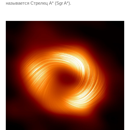
называется Стрелец A* (Sgr A*).